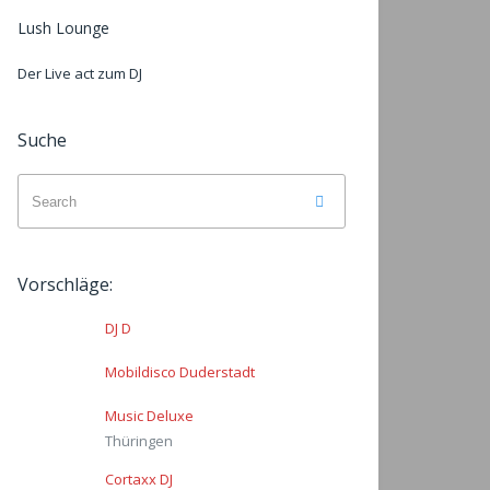
Lush Lounge
Der Live act zum DJ
Suche
Search
Search
for:
Vorschläge:
DJ D
Mobildisco Duderstadt
Music Deluxe
Thüringen
Cortaxx DJ