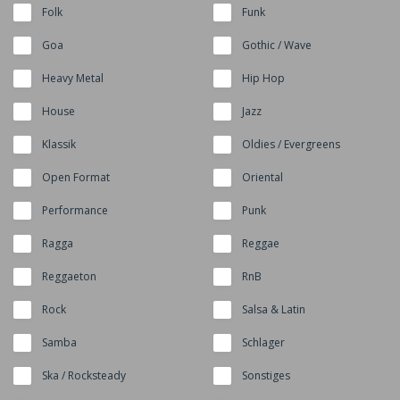
Folk
Funk
Goa
Gothic / Wave
Heavy Metal
Hip Hop
House
Jazz
Klassik
Oldies / Evergreens
Open Format
Oriental
Performance
Punk
Ragga
Reggae
Reggaeton
RnB
Rock
Salsa & Latin
Samba
Schlager
Ska / Rocksteady
Sonstiges