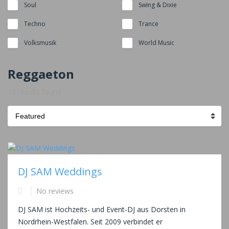
Soul
Swing & Dixie
Techno
Trance
Volksmusik
World Music
Reggaeton
15 results found
Sort
by:
DJ SAM Weddings
No reviews
DJ SAM ist Hochzeits- und Event-DJ aus Dorsten in
Nordrhein-Westfalen. Seit 2009 verbindet er