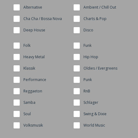
Alternative
Ambient / Chill Out
Cha Cha / Bossa Nova
Charts & Pop
Deep House
Disco
Folk
Funk
Heavy Metal
Hip Hop
Klassik
Oldies / Evergreens
Performance
Punk
Reggaeton
RnB
Samba
Schlager
Soul
Swing & Dixie
Volksmusik
World Music