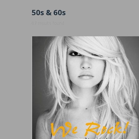
50s & 60s
67 results found