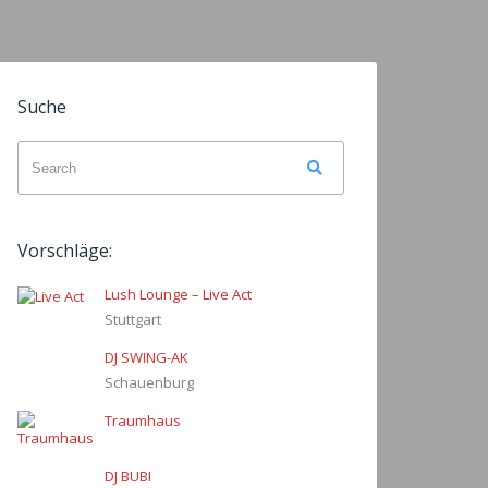
Suche
Search
Search
for:
Vorschläge:
Lush Lounge – Live Act
Stuttgart
DJ SWING-AK
Schauenburg
Traumhaus
DJ BUBI