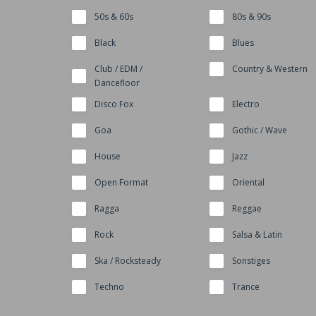
50s & 60s
80s & 90s
Black
Blues
Club / EDM /
Country & Western
Dancefloor
Disco Fox
Electro
Goa
Gothic / Wave
House
Jazz
Open Format
Oriental
Ragga
Reggae
Rock
Salsa & Latin
Ska / Rocksteady
Sonstiges
Techno
Trance