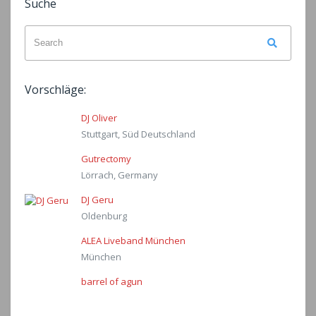
Suche
Search
Search
for:
Vorschläge:
DJ Oliver
Stuttgart, Süd Deutschland
Gutrectomy
Lörrach, Germany
DJ Geru
Oldenburg
ALEA Liveband München
München
barrel of agun