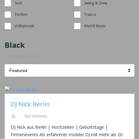
Soul
Swing & Dixie
Techno
Trance
Volksmusik
World Music
Black
51 results found
Sort
by:
DJ Nick Berlin
No reviews
DJ Nick aus Berlin | Hochzeiten | Geburtstage |
Firmenevents Als erfahrener mobiler DJ mit mehr als 20