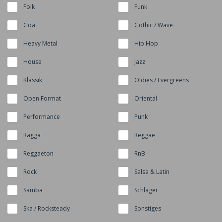
Folk
Funk
Goa
Gothic / Wave
Heavy Metal
Hip Hop
House
Jazz
Klassik
Oldies / Evergreens
Open Format
Oriental
Performance
Punk
Ragga
Reggae
Reggaeton
RnB
Rock
Salsa & Latin
Samba
Schlager
Ska / Rocksteady
Sonstiges