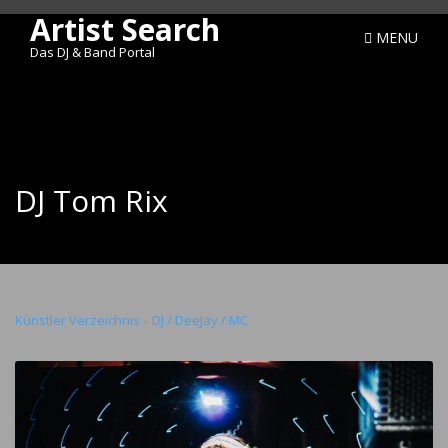
Artist Search
MENU
Das DJ & Band Portal
DJ Tom Rix
Künstler Verzeichnis
»
DJ / DeeJay / MC