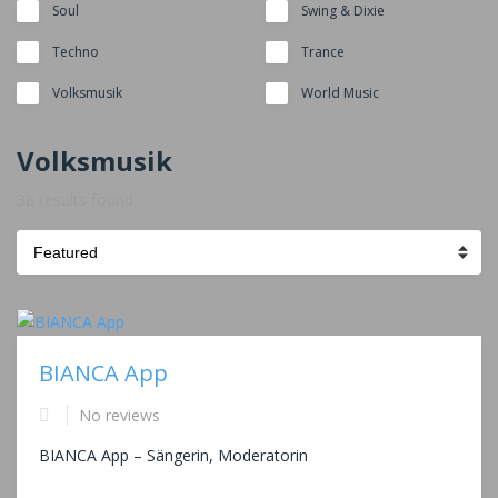
Soul
Swing & Dixie
Techno
Trance
Volksmusik
World Music
Volksmusik
38 results found
Sort
by:
BIANCA App
No reviews
BIANCA App – Sängerin, Moderatorin