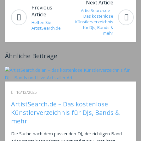
Next Article
Previous
ArtistSearch.de –
Article
Das kostenlose
Künstlerverzeichnis
Helfen Sie
für DJs, Bands &
ArtistSearch.de
mehr
Ähnliche Beiträge
16/12/2025
ArtistSearch.de – Das kostenlose
Künstlerverzeichnis für DJs, Bands &
mehr
Die Suche nach dem passenden DJ, der richtigen Band