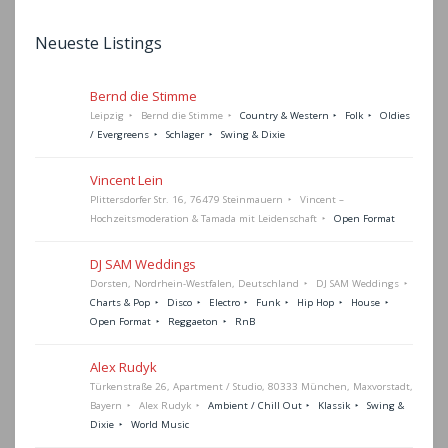
Neueste Listings
Bernd die Stimme
Leipzig
Bernd die Stimme
Country & Western
Folk
Oldies
/ Evergreens
Schlager
Swing & Dixie
Vincent Lein
Plittersdorfer Str. 16, 76479 Steinmauern
Vincent –
Hochzeitsmoderation & Tamada mit Leidenschaft
Open Format
DJ SAM Weddings
Dorsten, Nordrhein-Westfalen, Deutschland
DJ SAM Weddings
Charts & Pop
Disco
Electro
Funk
Hip Hop
House
Open Format
Reggaeton
RnB
Alex Rudyk
Türkenstraße 26, Apartment / Studio, 80333 München, Maxvorstadt,
Bayern
Alex Rudyk
Ambient / Chill Out
Klassik
Swing &
Dixie
World Music