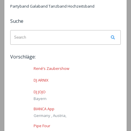
Partyband Galaband Tanzband Hochzeitsband
Suche
Search
Search
for:
Vorschläge:
René’s Zaubershow
DJ ARNIX
DJ JOJO
Bayern
BIANCA App
Germany , Austria,
Pipe Four