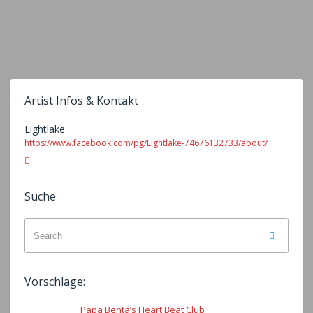
Artist Infos & Kontakt
Lightlake
https://www.facebook.com/pg/Lightlake-74676132733/about/
Facebook
Suche
Search
Search
for:
Vorschläge:
Papa Benta’s Heart Beat Club