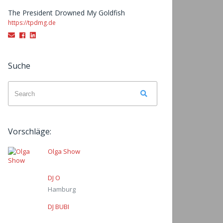
The President Drowned My Goldfish
https://tpdmg.de
Email
Facebook
LinkedIn
Suche
Search
Search
for:
Vorschläge:
Olga Show
DJ O
Hamburg
DJ BUBI