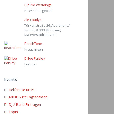
DJ SAM Weddings
NRW / Ruhrgebiet
Alex Rudyk
Türkenstraße 26, Apartment /
Studio, 80333 München,
Maxvorstadt, Bayern
BeachTone
Kreuzlingen
DJ Joe Paisley
Europe
Events
Helfen Sie uns!!!
Artist Buchungsanfrage
DJ / Band Eintragen
Login