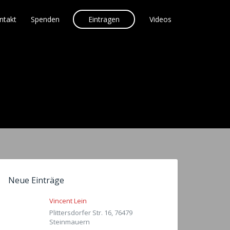
ntakt
Spenden
Eintragen
Videos
Neue Einträge
Vincent Lein
Plittersdorfer Str. 16, 76479
Steinmauern