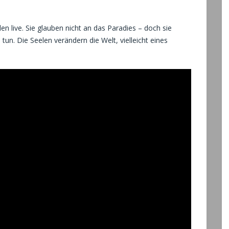
n live. Sie glauben nicht an das Paradies – doch sie
un. Die Seelen verändern die Welt, vielleicht eines