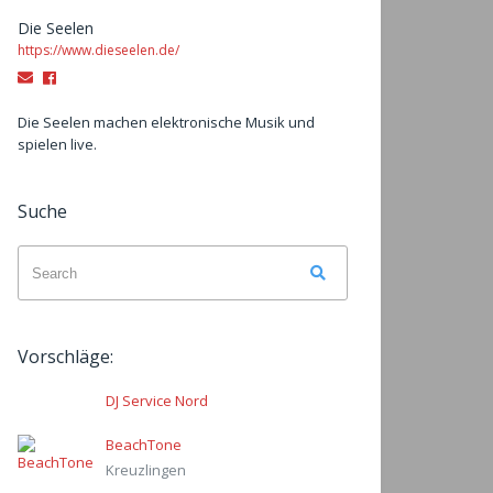
Die Seelen
https://www.dieseelen.de/
Email
Facebook
Die Seelen machen elektronische Musik und
spielen live.
Suche
Search
Search
for:
Vorschläge:
DJ Service Nord
BeachTone
Kreuzlingen